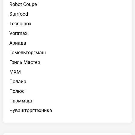
Robot Coupe
Starfood
Tecnoinox
Vortmax
Ариада
Гомельторгмаш
Гриль Мастер
МХМ
Полаир
Полюс
Проммаш
Чувашторгтехника