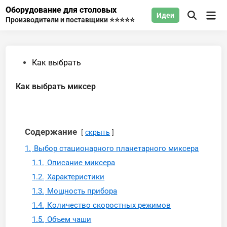
Перейти
Оборудование для столовых
Гла
Идеи
к
Открыть
Производители и поставщики ⭐⭐⭐⭐⭐
мен
поиск
содержимому
Опубликовано
Как выбрать
в
Как выбрать миксер
Содержание
скрыть
1.
Выбор стационарного планетарного миксера
1.1.
Описание миксера
1.2.
Характеристики
1.3.
Мощность прибора
1.4.
Количество скоростных режимов
1.5.
Объем чаши